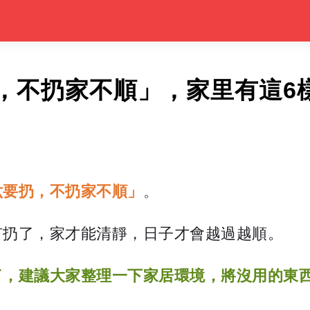
，不扔家不順」，家里有這6
六要扔，不扔家不順」
。
有扔了，家才能清靜，日子才會越過越順。
了，建議大家整理一下家居環境，將沒用的東