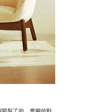
損開裂了的、磨腳的鞋