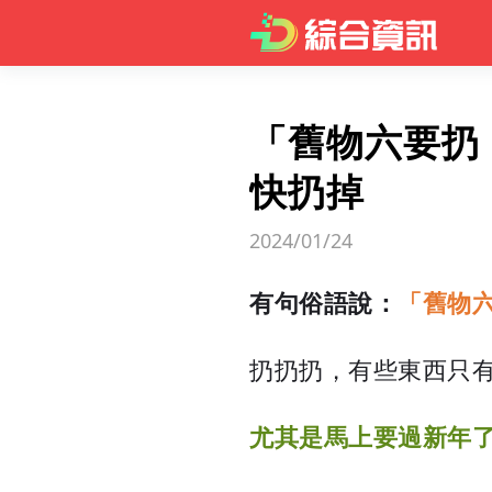
「舊物六要扔
快扔掉
2024/01/24
有句俗語說：
「舊物
扔扔扔，有些東西只
尤其是馬上要過新年