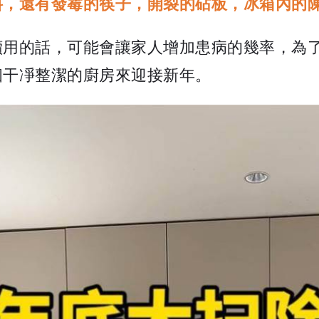
料，還有發霉的筷子，開裂的砧板，冰箱內的
續用的話，可能會讓家人增加患病的幾率，為
個干凈整潔的廚房來迎接新年。