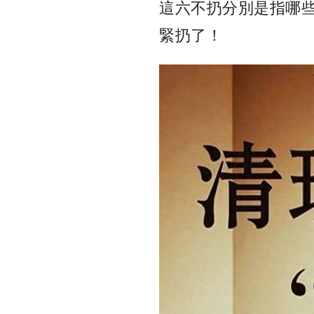
這六不扔分別是指哪
緊扔了！