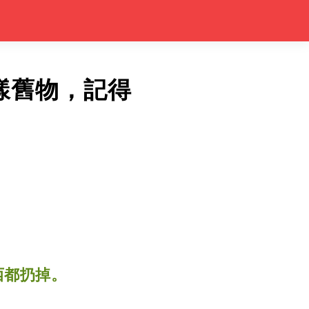
樣舊物，記得
西都扔掉。