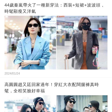
44歲秦嵐帶火了一種新穿法：西裝+短裙+波波頭，
時髦顯瘦又洋氣
2024/01/24
高圓圓趙又廷回家過年！穿紅大衣配闊腿褲真時
髦，全程笑臉好幸福