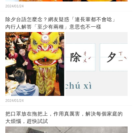
2024/01/24
除夕台語怎麼念？網友疑惑「連長輩都不會唸」
內行人解答「至少有兩種」意思也不一樣
2024/01/24
把口罩放在拖把上，作用真厲害，解決每個家庭的
大煩惱，趕快試試