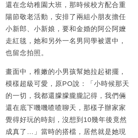
還在念幼稚園大班，那時候校方配合重
陽節敬老活動，安排了兩組小朋友擔任
小新郎、小新娘，要和金婚的阿公阿嬤
走紅毯，她和另外一名男同學被選中，
也留念拍照。
畫面中，稚嫩的小男孩幫她拉起裙擺，
模樣超級可愛，原PO說：「小時候那天
的一切，我都還朦朦朧朧記得，我們倆
還在底下嘰嘰喳喳聊天，那樣子辦家家
覺得好玩的時刻，沒想到10幾年後竟然
成真了…」當時的搭檔，居然就是她現