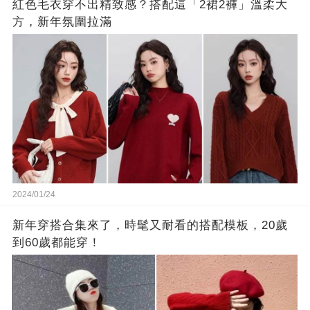
紅色毛衣穿不出精致感？搭配這「2裙2褲」溫柔大
方，新年氛圍拉滿
2024/01/24
新年穿搭合集來了，時髦又耐看的搭配模板，20歲
到60歲都能穿！