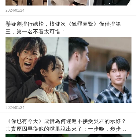
2024/01/24
懸疑劇排行總榜，檀健次《獵罪圖鑒》僅僅排第
三，第一名不看太可惜！
2024/01/24
《你也有今天》成惜為何遲遲不接受吳君的示好？
其實原因早從他的嘴里說出來了：一步晚，步步
晚！