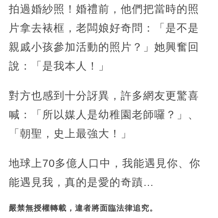
拍過婚紗照！婚禮前，他們把當時的照
片拿去裱框，老闆娘好奇問：「是不是
親戚小孩參加活動的照片？」她興奮回
說：「是我本人！」
對方也感到十分訝異，許多網友更驚喜
喊：「所以媒人是幼稚園老師囉？」、
「朝聖，史上最強大！」
地球上70多億人口中，我能遇見你、你
能遇見我，真的是愛的奇蹟…
嚴禁無授權轉載，違者將面臨法律追究。