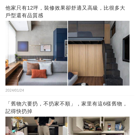
他家只有12坪，裝修效果卻舒適又高級，比很多大
戶型還有品質感
2024/01/24
「舊物六要扔，不扔家不順」，家里有這6樣舊物，
記得快扔掉