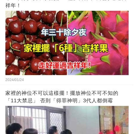
祥年！
2024/01/24
家裡的神位不可以這樣擺！擺放神位不可不知的
「11大禁忌」 否則「得罪神明」3代人都倒霉