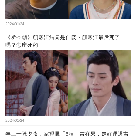
2024/01/24
《祈今朝》顧寒江結局是什麼？顧寒江最后死了
嗎？怎麼死的
2024/01/24
年三十除夕夜，家裡擺「6種」吉祥果，走好運過吉