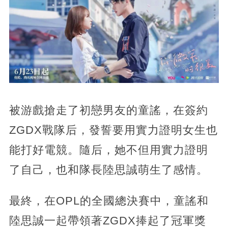
被游戲搶走了初戀男友的童謠，在簽約
ZGDX戰隊后，發誓要用實力證明女生也
能打好電競。隨后，她不但用實力證明
了自己，也和隊長陸思誠萌生了感情。
最終，在OPL的全國總決賽中，童謠和
陸思誠一起帶領著ZGDX捧起了冠軍獎