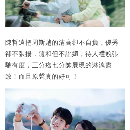
陳哲遠把周斯越的清高卻不自負，優秀
卻不張揚，隨和但不諂媚，待人禮貌張
馳有度，三分痞七分帥展現的淋漓盡
致！而且原聲真的好可！