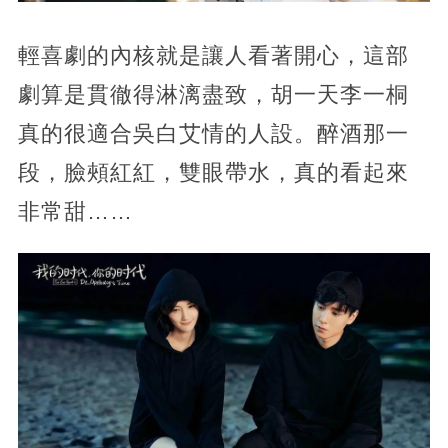
輕喜劇的內核就是讓人看著開心，這部
劇算是貫徹得淋漓盡致，胡一天李一桐
真的很適合吳白艾情的人設。醉酒那一
段，臉頰紅紅，雙眼帶水，真的看起來
非常甜……