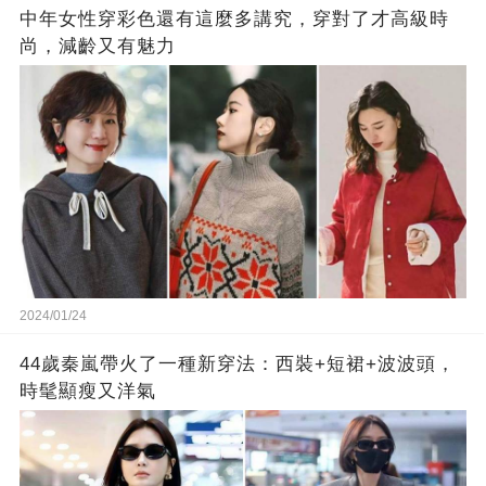
中年女性穿彩色還有這麼多講究，穿對了才高級時
尚，減齡又有魅力
2024/01/24
44歲秦嵐帶火了一種新穿法：西裝+短裙+波波頭，
時髦顯瘦又洋氣