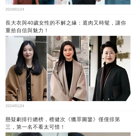
2024/01/24
長大衣與40歲女性的不解之緣：遮肉又時髦，讓你
重拾自信與魅力！
2024/01/24
懸疑劇排行總榜，檀健次《獵罪圖鑒》僅僅排第
三，第一名不看太可惜！