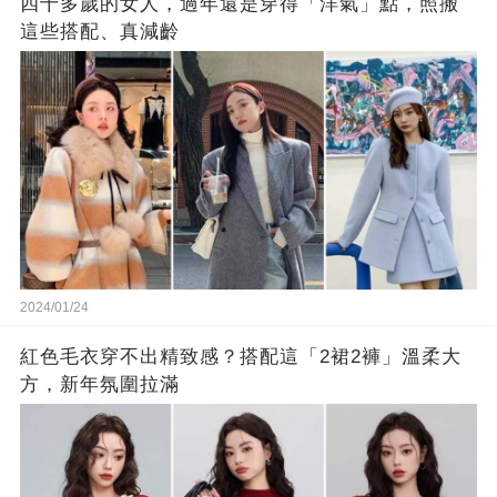
四十多歲的女人，過年還是穿得「洋氣」點，照搬
這些搭配、真減齡
2024/01/24
紅色毛衣穿不出精致感？搭配這「2裙2褲」溫柔大
方，新年氛圍拉滿