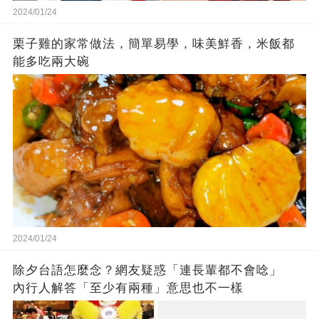
2024/01/24
栗子雞的家常做法，簡單易學，味美鮮香，米飯都
能多吃兩大碗
2024/01/24
除夕台語怎麼念？網友疑惑「連長輩都不會唸」
內行人解答「至少有兩種」意思也不一樣