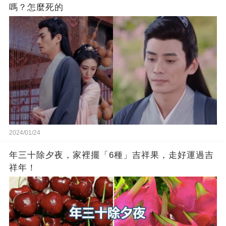
嗎？怎麼死的
2024/01/24
年三十除夕夜，家裡擺「6種」吉祥果，走好運過吉
祥年！