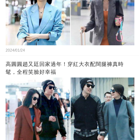
2024/01/24
高圓圓趙又廷回家過年！穿紅大衣配闊腿褲真時
髦，全程笑臉好幸福