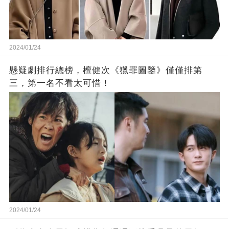
2024/01/24
懸疑劇排行總榜，檀健次《獵罪圖鑒》僅僅排第
三，第一名不看太可惜！
2024/01/24