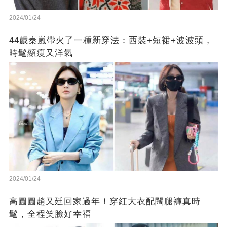
2024/01/24
44歲秦嵐帶火了一種新穿法：西裝+短裙+波波頭，
時髦顯瘦又洋氣
2024/01/24
高圓圓趙又廷回家過年！穿紅大衣配闊腿褲真時
髦，全程笑臉好幸福