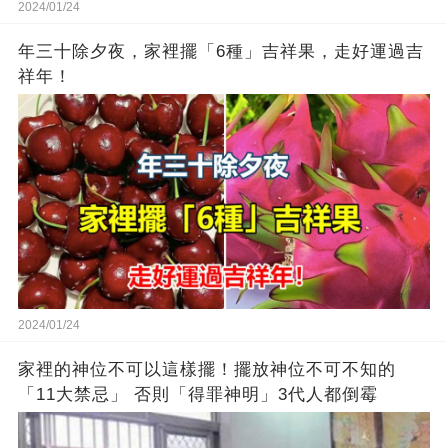
2024/01/24
年三十除夕夜，家裡擺「6種」吉祥果，走好運過吉
祥年！
2024/01/24
家裡的神位不可以這樣擺！擺放神位不可不知的
「11大禁忌」 否則「得罪神明」3代人都倒霉