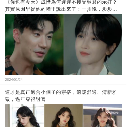
《你也有今天》成惜為何遲遲不接受吳君的示好？
其實原因早從他的嘴里說出來了：一步晚，步步
晚！
2024/01/24
這才是真正適合小個子的穿搭，溫暖舒適、清新雅
致，過年穿很討喜