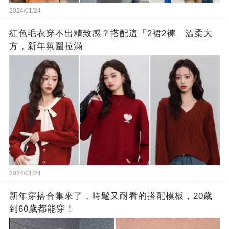
2024/01/24
紅色毛衣穿不出精致感？搭配這「2裙2褲」溫柔大
方，新年氛圍拉滿
2024/01/24
新年穿搭合集來了，時髦又耐看的搭配模板，20歲
到60歲都能穿！