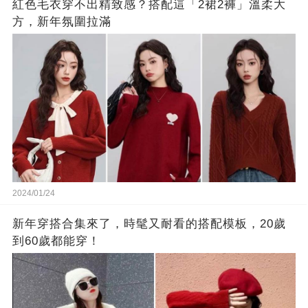
紅色毛衣穿不出精致感？搭配這「2裙2褲」溫柔大
方，新年氛圍拉滿
2024/01/24
新年穿搭合集來了，時髦又耐看的搭配模板，20歲
到60歲都能穿！