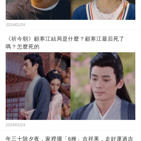
2024/01/24
《祈今朝》顧寒江結局是什麼？顧寒江最后死了
嗎？怎麼死的
2024/01/24
年三十除夕夜，家裡擺「6種」吉祥果，走好運過吉