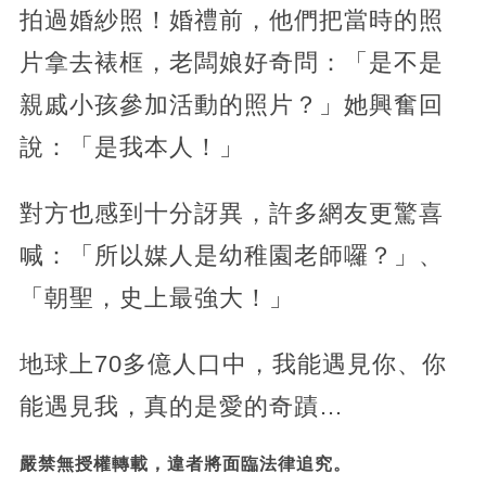
拍過婚紗照！婚禮前，他們把當時的照
片拿去裱框，老闆娘好奇問：「是不是
親戚小孩參加活動的照片？」她興奮回
說：「是我本人！」
對方也感到十分訝異，許多網友更驚喜
喊：「所以媒人是幼稚園老師囉？」、
「朝聖，史上最強大！」
地球上70多億人口中，我能遇見你、你
能遇見我，真的是愛的奇蹟…
嚴禁無授權轉載，違者將面臨法律追究。