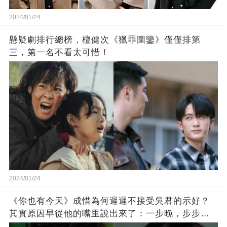
2024/01/24
懸疑劇排行總榜，檀健次《獵罪圖鑒》僅僅排第
三，第一名不看太可惜！
2024/01/24
《你也有今天》成惜為何遲遲不接受吳君的示好？
其實原因早從他的嘴里說出來了：一步晚，步步
晚！