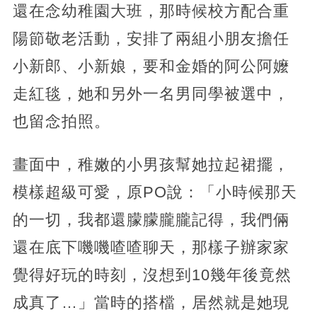
還在念幼稚園大班，那時候校方配合重
陽節敬老活動，安排了兩組小朋友擔任
小新郎、小新娘，要和金婚的阿公阿嬤
走紅毯，她和另外一名男同學被選中，
也留念拍照。
畫面中，稚嫩的小男孩幫她拉起裙擺，
模樣超級可愛，原PO說：「小時候那天
的一切，我都還朦朦朧朧記得，我們倆
還在底下嘰嘰喳喳聊天，那樣子辦家家
覺得好玩的時刻，沒想到10幾年後竟然
成真了…」當時的搭檔，居然就是她現