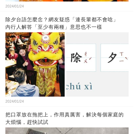
2024/01/24
除夕台語怎麼念？網友疑惑「連長輩都不會唸」
內行人解答「至少有兩種」意思也不一樣
2024/01/24
把口罩放在拖把上，作用真厲害，解決每個家庭的
大煩惱，趕快試試