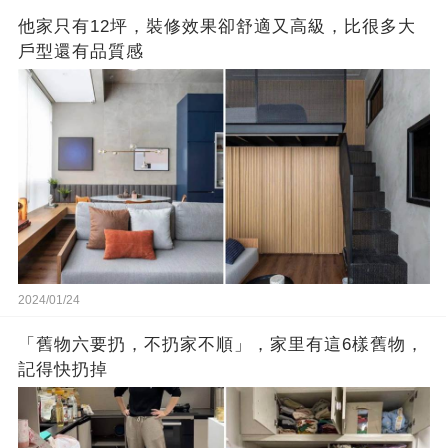
他家只有12坪，裝修效果卻舒適又高級，比很多大
戶型還有品質感
2024/01/24
「舊物六要扔，不扔家不順」，家里有這6樣舊物，
記得快扔掉