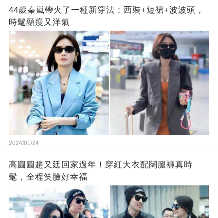
44歲秦嵐帶火了一種新穿法：西裝+短裙+波波頭，
時髦顯瘦又洋氣
2024/01/24
高圓圓趙又廷回家過年！穿紅大衣配闊腿褲真時
髦，全程笑臉好幸福