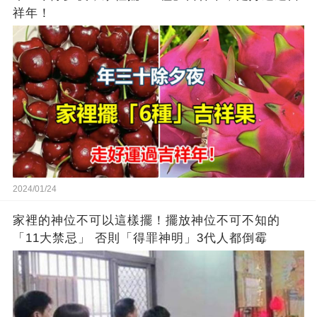
祥年！
2024/01/24
家裡的神位不可以這樣擺！擺放神位不可不知的
「11大禁忌」 否則「得罪神明」3代人都倒霉